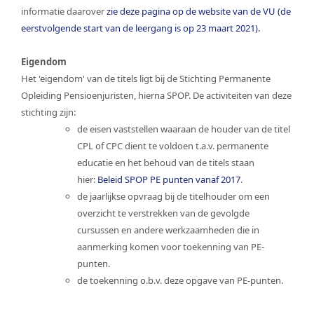
informatie daarover
zie deze pagina op de website van de VU (de
eerstvolgende start van de leergang is op 23 maart 2021).
Eigendom
Het 'eigendom' van de titels ligt bij de Stichting Permanente
Opleiding Pensioenjuristen, hierna SPOP. De activiteiten van deze
stichting zijn:
de eisen vaststellen waaraan de houder van de titel
CPL of CPC dient te voldoen t.a.v. permanente
educatie en het behoud van de titels staan
hier:
Beleid SPOP PE punten vanaf 2017
.
de jaarlijkse opvraag bij de titelhouder om een
overzicht te verstrekken van de gevolgde
cursussen en andere werkzaamheden die in
aanmerking komen voor toekenning van PE-
punten.
de toekenning o.b.v. deze opgave van PE-punten.