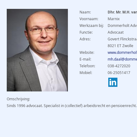
Naam:
Dhr. Mr. M.H. va
Voornaam:
Marnix
Werkzaam bij:
Dommerholt Adv
Functie:
Advocaat
Adres:
Govert Flinckstra
8021 ET Zwolle
Website:
www.dommerholt
E-mail:
mh.daal@dommer
Telefoon:
038-4272020
Mobiel:
06-25051417
Omschrijving:
Sinds 1996 advocaat. Specialist in (collectief) arbeidsrecht en pensioenrecht